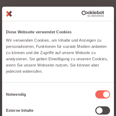
VIDEO-TUTORIAL
Wie du Claude by Anthropic
und Salesforce verbindest
Diese Webseite verwendet Cookies
mit Integraid
Wir verwenden Cookies, um Inhalte und Anzeigen zu
personalisieren, Funktionen für soziale Medien anbieten
Sieh dir unser kurzes Video an und erfahre, wie du Claude
by Anthropic in wenigen Minuten mit Salesforce verbindest
zu können und die Zugriffe auf unsere Website zu
– ganz ohne Code.
analysieren. Sie geben Einwilligung zu unseren Cookies,
wenn Sie unsere Webseite nutzen, Sie können aber
jederzeit widerrufen.
Dieser Inhalt wird von einer dritten Partei
Einwilligungsauswahl
gehostet (www.youtube-nocookie.com). Durch
Notwendig
die Anzeige der externen Inhalte akzeptieren Sie
deren Bedingungen.
Externe Inhalte