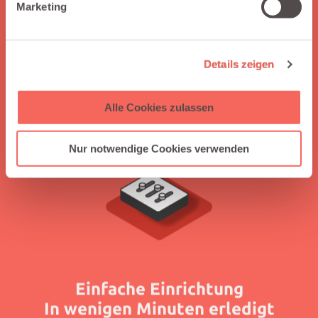
Marketing
Warum Integraid wählen?
Integraid unterstützt dich, indem es deine Anwendungen
nahtlos mit Salesforce verbindet, Arbeitsabläufe ohne
Details zeigen
Programmierung automatisiert, ein unabhängiges
Integrationsmanagement ermöglicht und klare
Alle Cookies zulassen
Anleitungen durch einfach zu verstehende Tutorials bietet.
Nur notwendige Cookies verwenden
Einfache Einrichtung
In wenigen Minuten erledigt