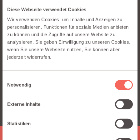
API in wenigen Minuten mit Salesforce verbindest – ganz
Diese Webseite verwendet Cookies
ohne Code.
Wir verwenden Cookies, um Inhalte und Anzeigen zu
personalisieren, Funktionen für soziale Medien anbieten
zu können und die Zugriffe auf unsere Website zu
analysieren. Sie geben Einwilligung zu unseren Cookies,
Dieser Inhalt wird von einer dritten Partei
wenn Sie unsere Webseite nutzen, Sie können aber
gehostet (www.youtube-nocookie.com). Durch
jederzeit widerrufen.
die Anzeige der externen Inhalte akzeptieren Sie
deren Bedingungen.
Einwilligungsauswahl
Notwendig
EXTERNE INHALTE ANZEIGEN*
Externe Inhalte
* Sie können Ihre Cookie-Präferenzen jederzeit auf unserer
Datenschutz-Seite ändern.
Statistiken