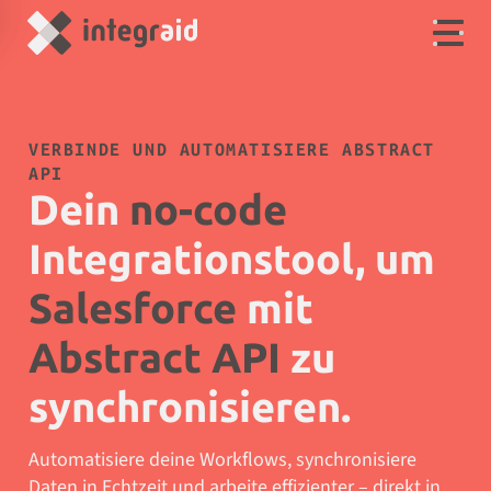
VERBINDE UND AUTOMATISIERE ABSTRACT
API
Dein
no-code
Integrationstool, um
Salesforce
mit
Abstract API
zu
synchronisieren.
Automatisiere deine Workflows, synchronisiere
Daten in Echtzeit und arbeite effizienter – direkt in