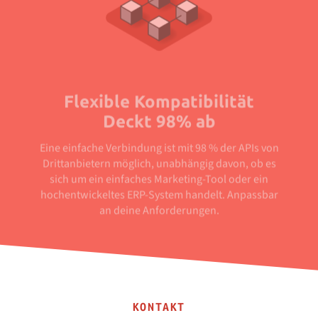
Flexible Kompatibilität
Deckt 98% ab
Eine einfache Verbindung ist mit 98 % der APIs von
Drittanbietern möglich, unabhängig davon, ob es
sich um ein einfaches Marketing-Tool oder ein
hochentwickeltes ERP-System handelt. Anpassbar
an deine Anforderungen.
KONTAKT